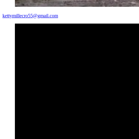
kettymillecro55@gmail.com