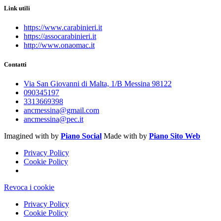
Link utili
https://www.carabinieri.it
https://assocarabinieri.it
http://www.onaomac.it
Contatti
Via San Giovanni di Malta, 1/B Messina 98122
090345197
3313669398
ancmessina@gmail.com
ancmessina@pec.it
Imagined with
by
Piano Social
Made with
by
Piano Sito Web
Privacy Policy
Cookie Policy
Revoca i cookie
Privacy Policy
Cookie Policy