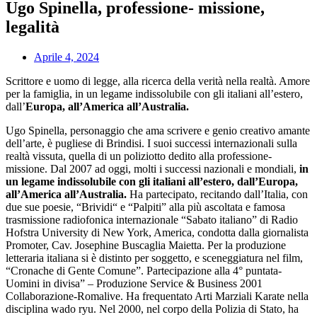
Ugo Spinella, professione- missione,
legalità
Aprile 4, 2024
Scrittore e uomo di legge, alla ricerca della verità nella realtà. Amore
per la famiglia, in un legame indissolubile con gli italiani all’estero,
dall’
Europa, all’America all’Australia.
Ugo Spinella, personaggio che ama scrivere e genio creativo amante
dell’arte, è pugliese di Brindisi. I suoi successi internazionali sulla
realtà vissuta, quella di un poliziotto dedito alla professione-
missione. Dal 2007 ad oggi, molti i successi nazionali e mondiali,
in
un legame indissolubile con gli italiani all’estero, dall’Europa,
all’America all’Australia.
Ha partecipato, recitando dall’Italia, con
due sue poesie, “Brividi“ e “Palpiti” alla più ascoltata e famosa
trasmissione radiofonica internazionale “Sabato italiano” di Radio
Hofstra University di New York, America, condotta dalla giornalista
Promoter, Cav. Josephine Buscaglia Maietta. Per la produzione
letteraria italiana si è distinto per soggetto, e sceneggiatura nel film,
“Cronache di Gente Comune”. Partecipazione alla 4° puntata-
Uomini in divisa” – Produzione Service & Business 2001
Collaborazione-Romalive. Ha frequentato Arti Marziali Karate nella
disciplina wado ryu. Nel 2000, nel corpo della Polizia di Stato, ha