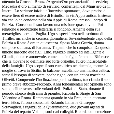
ottenuto la Croce di Bronzo/Argento/Oro per anzianità di servizio;
Medaglia d’oro al merito di servizio, conferitagli dal Ministero degli
Interni. Lo scrittore inizia un’intervista spontanea, dove precisa di
essere fiero di essere nativo di Brindisi, in via Appia antica, la stessa
via che lo ha condotto nella via Appia di Roma, presso il corpo di
Polizia. Considera il suo lavoro una missione quasi divina. Poi
religione e produzione letteraria si fondono. Amante della sua
meravigliosa terra di Puglia, Ugo si specializza nella scrittura di
Thriller, ma anche in cronaca giornaliera. Sovraintendente capo della
Polizia a Roma è ora in quiescenza. Sposa Maria Grazia, donna
semplice siciliana, di Partanna, Trapani, che lo conquista. Da questa
unione nascono due figli, Lino, ragazzo ironico ed intelligente e
Claudia, dolce e amorevole, come tutte le figlie femmine. Riferisce
che la giovane lo definisce suo forte orgoglio, fulcro indissolubile
della famiglia. Ugo scopre il suo estro lirico nel duemila, mentre la
moglie si trova in Sicilia. In balcone, ascoltando una musica celtica,
sente il bisogno di scrivere, poche righe, con un’antica macchina
Olivetti. Comprende l’inclinazione per la scrittura, tracciando il suo
primo breve abbozzo-racconto. Anni fondamentali per Spinella sono
stati quelli trascorsi sulle volanti della Polizia di Stato, durante il
periodo storico degli anni di piombo. Ricorda la Strage di San
Valentino a Roma. Rammenta quando in via Prati, in un attentato
terroristico, furono assassinati Rolando Lanari e Giuseppe
Scravaglieri, i ragazzi della Quarantasette, due giovani agenti di
Polizia del reparto Volanti, suoi cari colleghi. Ricorda con emozione