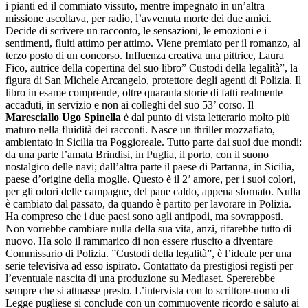
i pianti ed il commiato vissuto, mentre impegnato in un’altra
missione ascoltava, per radio, l’avvenuta morte dei due amici.
Decide di scrivere un racconto, le sensazioni, le emozioni e i
sentimenti, fluiti attimo per attimo. Viene premiato per il romanzo, al
terzo posto di un concorso. Influenza creativa una pittrice, Laura
Fico, autrice della copertina del suo libro” Custodi della legalità”, la
figura di San Michele Arcangelo, protettore degli agenti di Polizia. Il
libro in esame comprende, oltre quaranta storie di fatti realmente
accaduti, in servizio e non ai colleghi del suo 53’ corso. Il
Maresciallo Ugo Spinella
è dal punto di vista letterario molto più
maturo nella fluidità dei racconti. Nasce un thriller mozzafiato,
ambientato in Sicilia tra Poggioreale. Tutto parte dai suoi due mondi:
da una parte l’amata Brindisi, in Puglia, il porto, con il suono
nostalgico delle navi; dall’altra parte il paese di Partanna, in Sicilia,
paese d’origine della moglie. Questo è il 2’ amore, per i suoi colori,
per gli odori delle campagne, del pane caldo, appena sfornato. Nulla
è cambiato dal passato, da quando è partito per lavorare in Polizia.
Ha compreso che i due paesi sono agli antipodi, ma sovrapposti.
Non vorrebbe cambiare nulla della sua vita, anzi, rifarebbe tutto di
nuovo. Ha solo il rammarico di non essere riuscito a diventare
Commissario di Polizia. ”Custodi della legalità”, è l’ideale per una
serie televisiva ad esso ispirato. Contattato da prestigiosi registi per
l’eventuale nascita di una produzione su Mediaset. Spererebbe
sempre che si attuasse presto. L’intervista con lo scrittore-uomo di
Legge pugliese si conclude con un commuovente ricordo e saluto ai