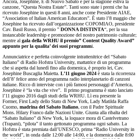
Ancora, Josephine, È di Nuovo Sabato e per la stagione estiva la
canzone, “Questa Nostra Estate”. Tanti sono state i premi che ha
ricevuto Josephine in questi 8 anni, anche come Presidente AIAE,
“Association of Italian American Educators”. È stato l’8 maggio che
Josephine ha ricevuto dall’organizzazione COPOMIAO, presidente
Cav. Basil Russo, il premio ”
DONNA DISTINTA
“, per la sua
instancabile leadership e promozione del nostro patrimonio culturale;
mentre al
gala della WRHU il premio” Content Quality Award”
appunto per la qualita’ dei suoi programm
i.
Annunciatrice e perfetta coinvolgente intrattenitrice del “Sabato
Italiano” di Radio Hofstra University, mattatrice di un programma
che si aspetta dal lunedì fino alla domenica, è proprio lei, Cav.
Josephine Buscaglia Maietta.
L’11 giugno 2024
è stata la ricorrenza
dell’8’ felice anno del programma radio interplanetario di canzoni
italiane. Ricco di interviste con i più famosi personaggi d’America,
Josephine è “la vita che vive”. Il primo programma è stato lanciato
l’11 giugno 2016 dagli studi della WRHU. Lì era presente la
Former, First Lady dello Stato di New York, Lady Matilda Raffa
Cuomo,
madrina del Sabato Italiano
, con il Padre Spirituale
Mons. Hilary Franco dalle Nazioni Unite. Giunta alla ribalta del
“Sabato Italiano” di New York, la loquace mora di Castelvetrano
(Trapani), “pilota” il tanto gettonato programma ogni sabato. La
Hofstra è stata premiata dall’UNESCO, prima “Radio University in
the world”, in onda dalle 12:00 alle 14:00, e la domenica dalle 8:00