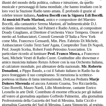
illustri del mondo della politica, cultura e istruzione, da quello
musicale e personaggi di fama mondiale, che hanno irradiato con le
loro voci la Stazione Radio tanto amata. È profondo il grazie al
celebre tenore italiano
, Andrea Bocelli con la Signora Edi Bocelli.
Ai musicisti Paolo Marioni,
amico e compositore del Maestro
Bocelli, alla cantautrice Serena Marioni, all’indimenticabile D.J.
siciliano internazionale, Sal Palmeri e Radio Amica, al compositore
Doady Giugliano, al Direttore d’orchestra Vince Tempera. Onore al
merito ad Ambasciatori, Consoli Generale D’Italia a New York
come Min. Francesco Genuardi, Min. Plen. Fabrizio Di Michele,
Ambasciatore Giulio Terzi Sant’Agata, Comptroller Tom Di Napoli,
Prof. Joseph Scelsa, Robert Fonti-Petrosino Association. Un
particolare ricordo al luminare
Prof. Franco Mosca,
a Francesco
Sani, Michele Vestri di Radio Cuore. Gratitudine allo showman e
amico musicista italiano Renzo Arbore con la sua Orchestra Italiana,
al calciatore mondiale, poi allenatore della nazionale,
Mr. Roberto
Donadoni
, a Pippo Baudo, a cui il Sabato italiano in Radio ha da
poco festeggiato il suo compleanno. Si menziona la scrittrice-
poetessa siciliana di fama internazionale, Dott,ssa Pediatra
Marje
Dolores Merenda
ed ancora Antonio Guarna, Teo Ricciardella,
Gino Borrelli, Mauro Nardi, Lillo Montoleone, cantante Enrico
Leonello in arte Delè. Contributo di enorme efficacia per gli italiani
all’estero al giornalista aquilano Goffredo Palmerini, alla giornalista
Professionista della Gazzetta del Sud di Messina, Italia Cicciò e
giornalista Gazzetta del Sud di Messina, Laura Simoncini, al regista-