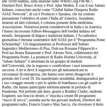
alle 10:00 mattina, sulla stazione radio WRHU.org FM 88.7,
Direttori Prof. Bruce Avery e Prof. John Mullen. È con il suo Sabato
Italiano, conosciuto anche come “Global Italian Diaspora Radio
AIAE Network”, di cui è Producer e Speaker, che ha centrato
pienamente l’obiettivo di unire l’Italia all’America. Josephine,
insieme ad altri volontari, è colonna portante della medesima
Associazione. Numerosi premi considerevoli in Italia e in America
l’hanno incoronata Alfiere-Messaggera dell’eredità italiana nel
mondo. Insegnante di lingua e tradizioni italiane, l’Accademica
giornalista è ritenuta sostenitrice dell’AIAE per il “Programma Ponte
Scholarship”. Un ringraziamento ai Professori dell’Istituto
linguistico Mediterraneo di Pisa, Dott.ssa Rossana Filippeschi e
Prof.ssa Ileana Baiamonte e Prof. Alessio Nesi, collaboratori del
Programma Ponte. La producer di Radio Hofstra University, al
‘Sabato Italiano” è attorniata da un gruppo di studenti
dell’Università, che la seguono e condividono i suoi innumerevoli
successi. A lei si deve il supporto per gli italoamericani in
circostanze di emergenza, che hanno reso meno disagevole il
periodo del Covid 19. Ha manifestato sensibilità, distinguendosi per
i suo coraggio morale e per lo spirito di fratellanza con gli ospiti in
Radio, che hanno partecipato telefonicamente in periodo di
Pandemia. Nel periodo più duro, grazie a Bradley Clarke, studente
Engineer, suo braccio destro, e’ riuscita a creare 60 programmi
“nuovi di zecca”, assistita anche dai giovani studenti, Direttori dei
programmi radio, Francis Grant e Max Sacco, che rivestono il titolo