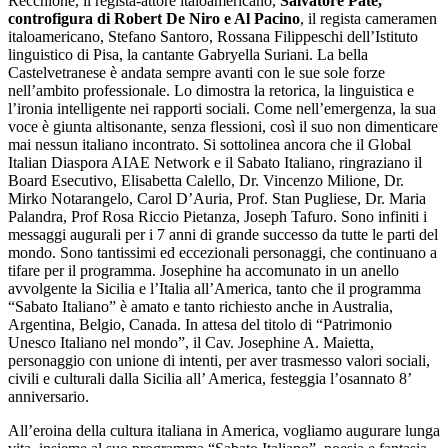
Recchione, il regista-attore italoamericano,
Salvatore Pate,
controfigura di Robert De Niro e Al Pacino
, il regista cameramen
italoamericano, Stefano Santoro, Rossana Filippeschi dell’Istituto
linguistico di Pisa, la cantante Gabryella Suriani. La bella
Castelvetranese è andata sempre avanti con le sue sole forze
nell’ambito professionale. Lo dimostra la retorica, la linguistica e
l’ironia intelligente nei rapporti sociali. Come nell’emergenza, la sua
voce è giunta altisonante, senza flessioni, così il suo non dimenticare
mai nessun italiano incontrato. Si sottolinea ancora che il Global
Italian Diaspora AIAE Network e il Sabato Italiano, ringraziano il
Board Esecutivo, Elisabetta Calello, Dr. Vincenzo Milione, Dr.
Mirko Notarangelo, Carol D’Auria, Prof. Stan Pugliese, Dr. Maria
Palandra, Prof Rosa Riccio Pietanza, Joseph Tafuro. Sono infiniti i
messaggi augurali per i 7 anni di grande successo da tutte le parti del
mondo. Sono tantissimi ed eccezionali personaggi, che continuano a
tifare per il programma. Josephine ha accomunato in un anello
avvolgente la Sicilia e l’Italia all’America, tanto che il programma
“Sabato Italiano” è amato e tanto richiesto anche in Australia,
Argentina, Belgio, Canada. In attesa del titolo di “Patrimonio
Unesco Italiano nel mondo”, il Cav. Josephine A. Maietta,
personaggio con unione di intenti, per aver trasmesso valori sociali,
civili e culturali dalla Sicilia all’ America, festeggia l’osannato 8’
anniversario.
All’eroina della cultura italiana in America, vogliamo augurare lunga