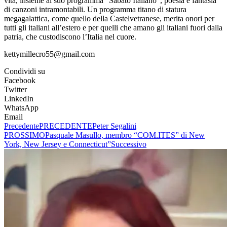
vita, insieme al suo programma “Sabato Italiano”, poesia e fantasia
di canzoni intramontabili. Un programma titano di statura
megagalattica, come quello della Castelvetranese, merita onori per
tutti gli italiani all’estero e per quelli che amano gli italiani fuori dalla
patria, che custodiscono l’Italia nel cuore.
kettymillecro55@gmail.com
Condividi su
Facebook
Twitter
LinkedIn
WhatsApp
Email
Precedente
PRECEDENTE
Peter Segalini
PROSSIMO
Pasquale Masullo, membro “COM.ITES” di New
York, New Jersey e Connecticut”
Successivo