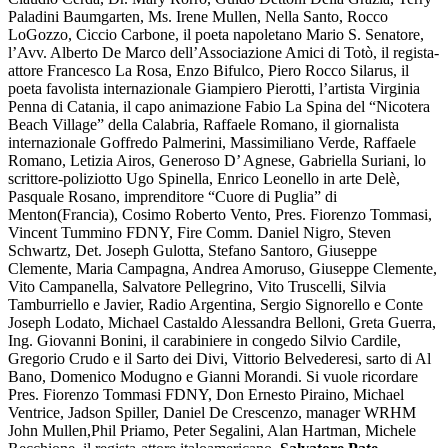
Paladini Baumgarten, Ms. Irene Mullen, Nella Santo, Rocco
LoGozzo, Ciccio Carbone, il poeta napoletano Mario S. Senatore,
l’Avv. Alberto De Marco dell’Associazione Amici di Totò, il regista-
attore Francesco La Rosa, Enzo Bifulco, Piero Rocco Silarus, il
poeta favolista internazionale Giampiero Pierotti, l’artista Virginia
Penna di Catania, il capo animazione Fabio La Spina del “Nicotera
Beach Village” della Calabria, Raffaele Romano, il giornalista
internazionale Goffredo Palmerini, Massimiliano Verde, Raffaele
Romano, Letizia Airos, Generoso D’ Agnese, Gabriella Suriani, lo
scrittore-poliziotto Ugo Spinella, Enrico Leonello in arte Delè,
Pasquale Rosano, imprenditore “Cuore di Puglia” di
Menton(Francia), Cosimo Roberto Vento, Pres. Fiorenzo Tommasi,
Vincent Tummino FDNY, Fire Comm. Daniel Nigro, Steven
Schwartz, Det. Joseph Gulotta, Stefano Santoro, Giuseppe
Clemente, Maria Campagna, Andrea Amoruso, Giuseppe Clemente,
Vito Campanella, Salvatore Pellegrino, Vito Truscelli, Silvia
Tamburriello e Javier, Radio Argentina, Sergio Signorello e Conte
Joseph Lodato, Michael Castaldo Alessandra Belloni, Greta Guerra,
Ing. Giovanni Bonini, il carabiniere in congedo Silvio Cardile,
Gregorio Crudo e il Sarto dei Divi, Vittorio Belvederesi, sarto di Al
Bano, Domenico Modugno e Gianni Morandi. Si vuole ricordare
Pres. Fiorenzo Tommasi FDNY, Don Ernesto Piraino, Michael
Ventrice, Jadson Spiller, Daniel De Crescenzo, manager WRHM
John Mullen,Phil Priamo, Peter Segalini, Alan Hartman, Michele