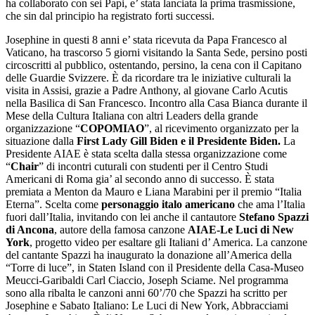
ha collaborato con sei Papi, e’ stata lanciata la prima trasmissione,
che sin dal principio ha registrato forti successi.
Josephine in questi 8 anni e’ stata ricevuta da Papa Francesco al
Vaticano, ha trascorso 5 giorni visitando la Santa Sede, persino posti
circoscritti al pubblico, ostentando, persino, la cena con il Capitano
delle Guardie Svizzere. È da ricordare tra le iniziative culturali la
visita in Assisi, grazie a Padre Anthony, al giovane Carlo Acutis
nella Basilica di San Francesco. Incontro alla Casa Bianca durante il
Mese della Cultura Italiana con altri Leaders della grande
organizzazione “
COPOMIAO
”, al ricevimento organizzato per la
situazione dalla
First Lady Gill Biden e il Presidente Biden.
La
Presidente AIAE è stata scelta dalla stessa organizzazione come
“
Chair
” di incontri cuturali con studenti per il Centro Studi
Americani di Roma gia’ al secondo anno di successo. È stata
premiata a Menton da Mauro e Liana Marabini per il premio “Italia
Eterna”. Scelta come
personaggio italo americano
che ama l’Italia
fuori dall’Italia, invitando con lei anche il cantautore
Stefano Spazzi
di Ancona
, autore della famosa canzone
AIAE-Le Luci di New
York
, progetto video per esaltare gli Italiani d’ America. La canzone
del cantante Spazzi ha inaugurato la donazione all’America della
“Torre di luce”, in Staten Island con il Presidente della Casa-Museo
Meucci-Garibaldi Carl Ciaccio, Joseph Sciame. Nel programma
sono alla ribalta le canzoni anni 60’/70 che Spazzi ha scritto per
Josephine e Sabato Italiano: Le Luci di New York, Abbracciami