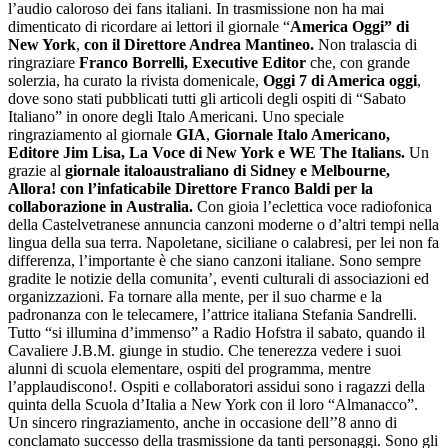
l’audio caloroso dei fans italiani. In trasmissione non ha mai
dimenticato di ricordare ai lettori il giornale “
America Oggi” di
New York
,
con il Direttore Andrea Mantineo.
Non tralascia di
ringraziare
Franco Borrelli, Executive Editor
che, con grande
solerzia, ha curato la rivista domenicale,
Oggi 7 di America oggi
,
dove sono stati pubblicati tutti gli articoli degli ospiti di “Sabato
Italiano” in onore degli Italo Americani. Uno speciale
ringraziamento al giornale
GIA
,
Giornale Italo Americano,
Editore Jim Lisa,
La Voce di New York e WE The Italians.
Un
grazie al
giornale italoaustraliano di Sidney e Melbourne,
Allora! con l’infaticabile Direttore Franco Baldi per la
collaborazione in Australia.
Con gioia l’eclettica voce radiofonica
della Castelvetranese annuncia canzoni moderne o d’altri tempi nella
lingua della sua terra. Napoletane, siciliane o calabresi, per lei non fa
differenza, l’importante è che siano canzoni italiane. Sono sempre
gradite le notizie della comunita’, eventi culturali di associazioni ed
organizzazioni. Fa tornare alla mente, per il suo charme e la
padronanza con le telecamere, l’attrice italiana Stefania Sandrelli.
Tutto “si illumina d’immenso” a Radio Hofstra il sabato, quando il
Cavaliere J.B.M. giunge in studio. Che tenerezza vedere i suoi
alunni di scuola elementare, ospiti del programma, mentre
l’applaudiscono!. Ospiti e collaboratori assidui sono i ragazzi della
quinta della Scuola d’Italia a New York con il loro “Almanacco”.
Un sincero ringraziamento, anche in occasione dell’’8 anno di
conclamato successo della trasmissione da tanti personaggi. Sono gli