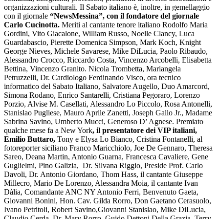
organizzazioni culturali. Il Sabato italiano è, inoltre, in gemellaggio
con il giornale
“NewsMessina”, con il fondatore del giornale
Carlo Cucinotta.
Meriti al cantante tenore italiano Rodolfo Maria
Gordini, Vito Giacalone, William Russo, Noelle Clancy, Luca
Guardabascio, Pierette Domenica Simpson, Mark Koch, Knight
George Nieves, Michele Savarese, Mike DiLucia, Paolo Ribaudo,
Alessandro Crocco, Riccardo Costa, Vincenzo Arcobelli, Elisabetta
Bettina, Vincenzo Granito. Nicola Trombetta, Mariangela
Petruzzelli, Dr. Cardiologo Ferdinando Visco, ora tecnico
informatico del Sabato Italiano, Salvatore Augello, Duo Amarcord,
Simona Rodano, Enrico Santarelli, Cristiana Pegoraro, Lorenzo
Porzio, Alvise M. Casellati, Alessandro Lo Piccolo, Rosa Antonelli,
Stanislao Pugliese, Mauro Aprile Zanetti, Joseph Gallo Jr., Madame
Sabrina Savino, Umberto Mucci, Generoso D’ Agnese. Premiato
qualche mese fa a New York
, il presentatore dei VIP italiani,
Emilio Buttaro,
Tony e Elysa Lo Bianco, Cristina Fontanelli, al
fotoreporter siciliano Franco Maricchiolo, Joe De Gennaro, Theresa
Sareo, Deana Martin, Antonio Guarna, Francesca Cavaliere, Gene
Guglielmi, Pino Galizia, Dr. Silvana Riggio, Preside Prof. Carlo
Davoli, Dr. Antonio Giordano, Thom Hass, il cantante Giuseppe
Millecro, Mario De Lorenzo, Alessandra Moia, il cantante Ivan
Dàlia, Comandante ANC NY Antonio Ferri, Benvenuto Gaeta,
Giovanni Bonini, Hon. Cav. Gilda Rorro, Don Gaetano Cerasuolo,
Ivano Petritoli, Robert Savino,Giovanni Stanislao, Mike DiLucia,
Claudio Cerda, Dr. Mary Rorro, Guido Dettoni Della Grazia, Terry