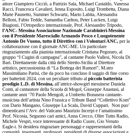
attore Giampiero Cicciò, a Patrizio Sala, Michael Castaldo, Vanessa
Racci, Francesca Cavalieri, Jenna Esposito, Luigi Trombetta, Diana
Marie Paunetto, Summer Schwartz, Mario Labita, Alessandra
Belloni, Fabio Tedde, Samantha Carlton, Peter Lucken, Luigi
Biagioni, l’Ortopedico internazionale, Prof. Alessandro Tripodo,
l’ANC- Messina Associazione Nazionale Carabinieri-Messina
con il Presidente Maresciallo Armando Pesco e Luogotenente
Antonio De Vuono, tutto il Direttivo con i Volontari ANC,
per la
collaborazione con il giornale ANC-ME. Un particolare
ringraziamento alla pianista internazionale Cristiana Pegoraro, al
gruppo “I Cugini di campagna”, al cantante Paolo Vallesi, Nicola Di
Bari. Direttamente dalla città dello Stretto-Sicilia al Direttore
artistico, percussionista di “La Bottega dei Rumori”, M.stro
Massimiliano Parisi, che da poco ha concluso il saggio di fine corso
per batteristi 2024, con un peculiare tributo al
piccolo batterista
prodigio L.D. di Messina,
all’attrice-showgirl messinese Daniela
Conti, al cantautore della Scuola di Mogol, Giuseppe Anastasi, al
cantante anni ‘70 Paolo Mengoli, a Umberto Bonasera cantante-
musicista dell’artista Nino Frassica e Tribute Band “Collettivo Kom”
con Dario Mangano, Giuseppe La Scala, David Cuppari. Non puo’
dimenticarsi l’Avv. del Vaticano Maurizio Incerpi e l’amatissimo
Prof. Nicosia, Seguono cari amici, Anna Crecco, Oltre Tutto Radio,
Michele Vespri, voce interessante di Radio Cuore, Gio Venuto
Eagle-i. Si desidera ringraziare personaggi e rappresentanti della
comunità, insegnanti, professori, presidenti di diverse associazioni e