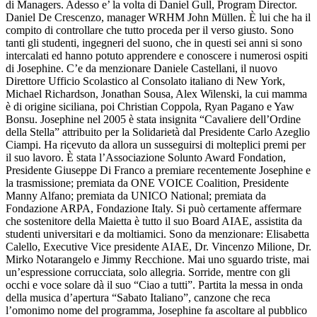
di Managers. Adesso e’ la volta di Daniel Gull, Program Director.
Daniel De Crescenzo, manager WRHM John Müllen. È lui che ha il
compito di controllare che tutto proceda per il verso giusto. Sono
tanti gli studenti, ingegneri del suono, che in questi sei anni si sono
intercalati ed hanno potuto apprendere e conoscere i numerosi ospiti
di Josephine. C’e da menzionare Daniele Castellani, il nuovo
Direttore Ufficio Scolastico al Consolato italiano di New York,
Michael Richardson, Jonathan Sousa, Alex Wilenski, la cui mamma
è di origine siciliana, poi Christian Coppola, Ryan Pagano e Yaw
Bonsu. Josephine nel 2005 è stata insignita “Cavaliere dell’Ordine
della Stella” attribuito per la Solidarietà dal Presidente Carlo Azeglio
Ciampi. Ha ricevuto da allora un susseguirsi di molteplici premi per
il suo lavoro. È stata l’Associazione Solunto Award Fondation,
Presidente Giuseppe Di Franco a premiare recentemente Josephine e
la trasmissione; premiata da ONE VOICE Coalition, Presidente
Manny Alfano; premiata da UNICO National; premiata da
Fondazione ARPA, Fondazione Italy. Si può certamente affermare
che sostenitore della Maietta è tutto il suo Board AIAE, assistita da
studenti universitari e da moltiamici. Sono da menzionare: Elisabetta
Calello, Executive Vice presidente AIAE, Dr. Vincenzo Milione, Dr.
Mirko Notarangelo e Jimmy Recchione. Mai uno sguardo triste, mai
un’espressione corrucciata, solo allegria. Sorride, mentre con gli
occhi e voce solare dà il suo “Ciao a tutti”. Partita la messa in onda
della musica d’apertura “Sabato Italiano”, canzone che reca
l’omonimo nome del programma, Josephine fa ascoltare al pubblico