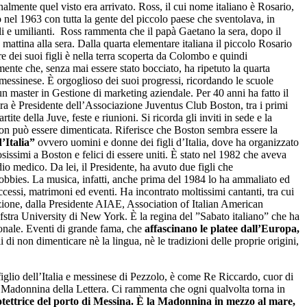
nalmente quel visto era arrivato. Ross, il cui nome italiano è Rosario,
o nel 1963 con tutta la gente del piccolo paese che sventolava, in
ili e umilianti. Ross rammenta che il papà Gaetano la sera, dopo il
 mattina alla sera. Dalla quarta elementare italiana il piccolo Rosario
e dei suoi figli è nella terra scoperta da Colombo e quindi
ente che, senza mai essere stato bocciato, ha ripetuto la quarta
o messinese. È orgoglioso dei suoi progressi, ricordando le scuole
n master in Gestione di marketing aziendale. Per 40 anni ha fatto il
. Ora è Presidente dell’Associazione Juventus Club Boston, tra i primi
te della Juve, feste e riunioni. Si ricorda gli inviti in sede e la
 non può essere dimenticata. Riferisce che Boston sembra essere la
d’Italia”
ovvero uomini e donne dei figli d’Italia, dove ha organizzato
sissimi a Boston e felici di essere uniti. È stato nel 1982 che aveva
io medico. Da lei, il Presidente, ha avuto due figli che
obbies. La musica, infatti, anche prima del 1984 lo ha ammaliato ed
cessi, matrimoni ed eventi. Ha incontrato moltissimi cantanti, tra cui
ibizione, dalla Presidente AIAE, Association of Italian American
stra University di New York. È la regina del ”Sabato italiano” che ha
ionale. Eventi di grande fama, che
affascinano le platee dall’Europa,
i non dimenticare nè la lingua, nè le tradizioni delle proprie origini,
glio dell’Italia e messinese di Pezzolo, è come Re Riccardo, cuor di
la Madonnina della Lettera. Ci rammenta che ogni qualvolta torna in
tettrice del porto di Messina. È la Madonnina in mezzo al mare,