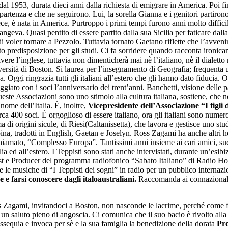
al 1953, durata dieci anni dalla richiesta di emigrare in America. Poi fi
 partenza e che ne seguirono. Lui, la sorella Gianna e i genitori partiron
nvece, è nata in America. Purtroppo i primi tempi furono anni molto diffic
ngeva. Quasi pentito di essere partito dalla sua Sicilia per faticare dalla
voler tornare a Pezzolo. Tuttavia tornato Gaetano riflette che l’avvenir
 predisposizione per gli studi. Ci fa sorridere quando racconta ironicam
vere l’inglese, tuttavia non dimenticherà mai nè l’italiano, nè il dialett
ersità di Boston. Si laurea per l’insegnamento di Geografia; frequenta u
a. Oggi ringrazia tutti gli italiani all’estero che gli hanno dato fiducia
o con i soci l’anniversario dei trent’anni. Banchetti, visione delle parti
ueste Associazioni sono uno stimolo alla cultura italiana, sostiene, che
 nome dell’Italia. È, inoltre,
Vicepresidente dell’Associazione “I figli 
ca 400 soci. È orgoglioso di essere italiano, ora gli italiani sono numero
i origini sicule, di Riesi(Caltanissetta), che lavora e gestisce uno stud
na, tradotti in English, Gaetan e Joselyn. Ross Zagami ha anche altri h
chiamato, “Complesso Europa”. Tantissimi anni insieme ai cari amici, suc
alia ed all’estero. I Teppisti sono stati anche intervistati, durante un’es
st e Producer del programma radiofonico “Sabato Italiano” di Radio Hof
re le musiche di “I Teppisti dei sogni” in radio per un pubblico internaz
 e farsi conoscere dagli italoaustraliani.
Raccomanda ai connazionali d
ss Zagami, invitandoci a Boston, non nasconde le lacrime, perché come fi
 un saluto pieno di angoscia. Ci comunica che il suo bacio è rivolto al
ossequia e invoca per sè e la sua famiglia la benedizione della dorata
Pro