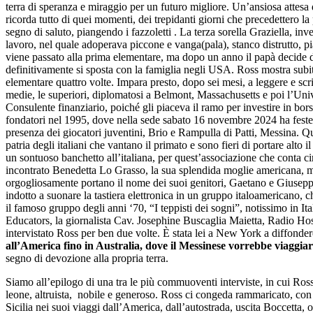
terra di speranza e miraggio per un futuro migliore. Un’ansiosa attesa d
ricorda tutto di quei momenti, dei trepidanti giorni che precedettero la
segno di saluto, piangendo i fazzoletti . La terza sorella Graziella, i
lavoro, nel quale adoperava piccone e vanga(pala), stanco distrutto, pia
viene passato alla prima elementare, ma dopo un anno il papà decide di 
definitivamente si sposta con la famiglia negli USA. Ross mostra subito
elementare quattro volte. Impara presto, dopo sei mesi, a leggere e scri
medie, le superiori, diplomatosi a Belmont, Massachusetts e poi l’Univ
Consulente finanziario, poiché gli piaceva il ramo per investire in bors
fondatori nel 1995, dove nella sede sabato 16 novembre 2024 ha festeggiat
presenza dei giocatori juventini, Brio e Rampulla di Patti, Messina. Q
patria degli italiani che vantano il primato e sono fieri di portare alto il
un sontuoso banchetto all’italiana, per quest’associazione che conta cir
incontrato Benedetta Lo Grasso, la sua splendida moglie americana, ma d
orgogliosamente portano il nome dei suoi genitori, Gaetano e Giuseppi
indotto a suonare la tastiera elettronica in un gruppo italoamericano, 
il famoso gruppo degli anni ‘70, “I teppisti dei sogni”, notissimo in It
Educators, la giornalista Cav. Josephine Buscaglia Maietta, Radio Ho
intervistato Ross per ben due volte. È stata lei a New York a diffonde
all’America fino in Australia, dove il Messinese vorrebbe viaggiare
segno di devozione alla propria terra.
Siamo all’epilogo di una tra le più commuoventi interviste, in cui Ro
leone, altruista, nobile e generoso. Ross ci congeda rammaricato, con
Sicilia nei suoi viaggi dall’America, dall’autostrada, uscita Boccetta, 