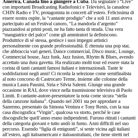
America, Canada fino a giungere a Cuba
. Da segnalare
i “Live”
con importanti Broadcasting Radiofonici e Televisivi, la canadese
CHIN Radio e TV, protagonista in concerti all’estero. Felicissima di
essere nostra ospite, la “cantante prodigio” che a soli 11 anni aveva
partecipato ad un Festival canoro, “La mandorla d’argento”
piazzandosi ai primi posti, ne ha fatto tanta di strada. Una vera
“mangiatrice del palco” come gli ammiratori la definiscono.
Produttrice di sé stessa, gestisce i suoi impegni artistici
personalmente con grande professionalità. È ritenuta una pop star,
che abbraccia vari generi, Dance commercial, Disco music, Lounge,
Commercial house, Jazz funk, Jazz fusion, Rhytm & Blues, avendo
accettato una dura gavetta. Ha realizzato molti tour ed essere stata la
corista di tanti cantanti famosi italiani e internazionali. Tante le
soddisfazioni negli anni! Ci ricorda la selezione come semifinalista
al noto concorso di Castrocaro Terme, insieme alle colonne della
musica Laura Pausini, Siria e Silvia Salemi. Giunge una grande
occasione in RAI, dove vince nella trasmissione televisiva di Paolo
Limiti. Il cantante-autore-presentatore la nota come sicura “stella
della canzone italiana”. Quando nel 2001 sta per approdare a
Sanremo, presentato da Simona Ventura e Tony Renis, con la sua
casa discografica “Virgin”, qualcosa va storto, perché le case
discografiche quell’anno erano indipendenti. Furono ritirati i cantanti
della categoria giovani e tutto andò in fumo. Anni difficili nel suo
percorso. Essendo “figlia di emigranti”, si sente vicina agli italiani
all’estero, agli italoamericani e italoaustraliani, che tiene stretti nel