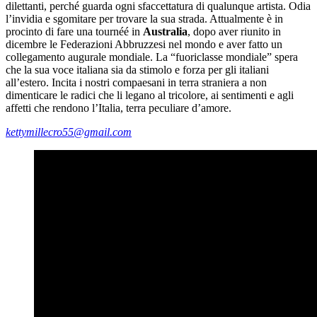
dilettanti, perché guarda ogni sfaccettatura di qualunque artista. Odia
l’invidia e sgomitare per trovare la sua strada. Attualmente è in
procinto di fare una tournéé in
Australia
, dopo aver riunito in
dicembre le Federazioni Abbruzzesi nel mondo e aver fatto un
collegamento augurale mondiale. La “fuoriclasse mondiale” spera
che la sua voce italiana sia da stimolo e forza per gli italiani
all’estero. Incita i nostri compaesani in terra straniera a non
dimenticare le radici che li legano al tricolore, ai sentimenti e agli
affetti che rendono l’Italia, terra peculiare d’amore.
kettymillecro55@gmail.com