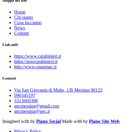
Mappa del sito
Home
Chi siamo
Cosa facciamo
News
Contatti
Link utili
https://www.carabinieri.it
https://assocarabinieri.it
http://www.onaomac.it
Contatti
Via San Giovanni di Malta, 1/B Messina 98122
090345197
3313669398
ancmessina@gmail.com
ancmessina@pec.it
Imagined with
by
Piano Social
Made with
by
Piano Sito Web
Privacy Policy