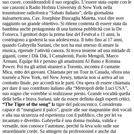
suo cuore, considerandoli il suo orgoglio. L’essere stata ospite con le
sue canzoni a Radio Hofstra University di New York nella
trasmissione radiofonica “Sabato Italiano”, della giornalista
italoamericana, Cav. Josephine Buscaglia Maietta, vuol dire aver
raggiunto un grande obiettivo. Si ritiene contenta di essere stata da
bambina anche protagonista di una famosa pubblicità con la De
Fonseca. I genitori dopo la prima fase del Festival a 11 anni, la
costringono a godersi la sua adolescenza. Il tutto fino ai 17 anni,
quando Gabryella Suriani, che non ha mai smesso di amare la
musica, riprende l’attività canora. Si trova insieme ad una miriade di
giganti, come i Dik Dik, I Camaleonti, Paolo Mengoli, Marco
Armani, Equipe 84 e persino gli amatissimi Al Bano e Romina
Power. Poi tra gli artisti stranieri a Toronto, incontra il cantante
Mica, mito dei giovani. Chiamata per un Tour in Canada, sfiora una
tournée a New York, nel New Jersey, tuttavia non si arriva ad un
contratto finale, per accordi tra le parti. Ora spera di essere chiamata
per dare il suo contributo italiano alla “Metropoli delle Luci USA”,
suo sogno che vorrebbe si realizzasse presto. Grande vocalità quella
della bella e brava Suriani, tale da essere definita dagli esperti critici,
“The Tiger of the song” l
a tigre del palcoscenico. Considerata
capace di “mangiarsi il palco”, grazie alle sue magnanime doti vocali
e alla sua sicurezza ed esperienza con il pubblico, che per lei va
incantato e divertito. Gabryella è una donna risoluta, valida e
versatile, non conosce l’autotune, perché fa leva solo sulle sue
straordinarie corde. Sa attingere da professionisti e anche dai