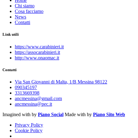
Home
Chi siamo
Cosa facciamo
News
Contatti
Link utili
https://www.carabinieri.it
https://assocarabinieri.it
http://www.onaomac.it
Contatti
Via San Giovanni di Malta, 1/B Messina 98122
090345197
3313669398
ancmessina@gmail.com
ancmessina@pec.it
Imagined with
by
Piano Social
Made with
by
Piano Sito Web
Privacy Policy
Cookie Policy