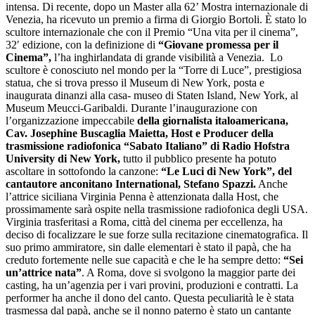
intensa. Di recente, dopo un Master alla 62’ Mostra internazionale di
Venezia, ha ricevuto un premio a firma di Giorgio Bortoli. È stato lo
scultore internazionale che con il Premio “Una vita per il cinema”,
32′ edizione, con la definizione di
“Giovane promessa per il
Cinema”,
l’ha inghirlandata di grande visibilità a Venezia. Lo
scultore è conosciuto nel mondo per la “Torre di Luce”, prestigiosa
statua, che si trova presso il Museum di New York, posta e
inaugurata dinanzi alla casa- museo di Staten Island, New York, al
Museum Meucci-Garibaldi. Durante l’inaugurazione con
l’organizzazione impeccabile
della giornalista italoamericana,
Cav. Josephine Buscaglia Maietta, Host e Producer della
trasmissione radiofonica “Sabato Italiano” di Radio Hofstra
University di New York,
tutto il pubblico presente ha potuto
ascoltare in sottofondo la canzone:
“Le Luci di New York”, del
cantautore anconitano International, Stefano Spazzi.
Anche
l’attrice siciliana Virginia Penna è attenzionata dalla Host, che
prossimamente sarà ospite nella trasmissione radiofonica degli USA.
Virginia trasferitasi a Roma, città del cinema per eccellenza, ha
deciso di focalizzare le sue forze sulla recitazione cinematografica. Il
suo primo ammiratore, sin dalle elementari è stato il papà, che ha
creduto fortemente nelle sue capacità e che le ha sempre detto:
“Sei
un’attrice nata”
. A Roma, dove si svolgono la maggior parte dei
casting, ha un’agenzia per i vari provini, produzioni e contratti. La
performer ha anche il dono del canto. Questa peculiarità le è stata
trasmessa dal papà, anche se il nonno paterno è stato un cantante