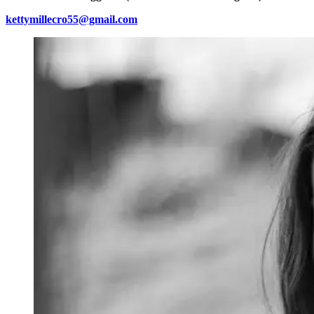
kettymillecro55@gmail.com