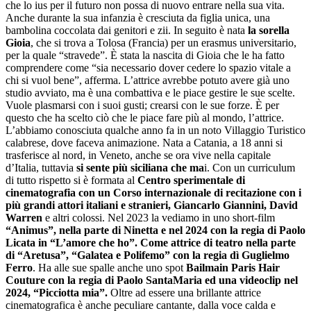
che lo ius per il futuro non possa di nuovo entrare nella sua vita.
Anche durante la sua infanzia è cresciuta da figlia unica, una
bambolina coccolata dai genitori e zii. In seguito è nata
la sorella
Gioia
, che si trova a Tolosa (Francia) per un erasmus universitario,
per la quale “stravede”. È stata la nascita di Gioia che le ha fatto
comprendere come “sia necessario dover cedere lo spazio vitale a
chi si vuol bene”, afferma. L’attrice avrebbe potuto avere già uno
studio avviato, ma è una combattiva e le piace gestire le sue scelte.
Vuole plasmarsi con i suoi gusti; crearsi con le sue forze. È per
questo che ha scelto ciò che le piace fare più al mondo, l’attrice.
L’abbiamo conosciuta qualche anno fa in un noto Villaggio Turistico
calabrese, dove faceva animazione. Nata a Catania, a 18 anni si
trasferisce al nord, in Veneto, anche se ora vive nella capitale
d’Italia, tuttavia
si sente più siciliana che ma
i. Con un curriculum
di tutto rispetto si è formata al
Centro sperimentale di
cinematografia con un Corso internazionale di recitazione con i
più grandi attori italiani e stranieri, Giancarlo Giannini, David
Warren
e altri colossi. Nel 2023 la vediamo in uno short-film
“Animus”, nella parte di Ninetta e nel 2024 con la regia di Paolo
Licata in “L’amore che ho”. Come attrice di teatro nella parte
di “Aretusa”, “Galatea e Polifemo” con la regia dì Guglielmo
Ferro
. Ha alle sue spalle anche uno spot
Bailmain Paris Hair
Couture con la regia di Paolo SantaMaria ed una videoclip nel
2024, “Picciotta mia”.
Oltre ad essere una brillante attrice
cinematografica è anche peculiare cantante, dalla voce calda e