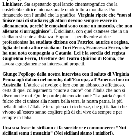
Linklater
. Sta aspettando quel lancio cinematografico che la
costellebbe attrice internazionale o addirittura mondiale. Pur
rimanendo con l’umiltà che la gratifica,
Virginia ripete che “non si
finisce mai di studiare; gli attori devono sempre essere in
allenamento, perché le emozioni sono come un muscolo, che non
allenato si arrugginisce”.
È siciliana, con quel catanese che in un
siciliano si sente a distanza. Eppure… per divenire attrice
professionista
ha studiato dizione con l’attrice, autrice e regista,
figlia del noto attore siciliano Turi Ferro, Francesca Ferro, che
ha una nota compagnia a Catania. Lei è la sorella del regista
Guglielmo Ferro, Direttore del Teatro Quirino di Roma
, che
lavora egregiamente su interessanti progetti.
Giunge l’epilogo della nostra intervista con il saluto di Virginia
Penna agli italiani nel mondo, dall’Europa, all’America fino in
Australia
. L’attrice si rivolge a loro con un abbraccio affettuoso,
certa di quel collegamento “cuore a cuore” con l’Italia che non si
disconnette mai. Qui le parole più emozionanti: “La patria è quel
fulcro che ci unisce alla nostra bella terra, la nostra patria, la più
bella di tutte. L’Italia è terra piena di ricchezze, che gli italiani che
vivono all’estero sanno cogliere più di chi vive da sempre e per
sempre in Italia.
Una sua frase in siciliano ci fa sorridere e commuovere: “Nui
siciliani semu i megghiu” (Noi siciliani siamo i migliori).