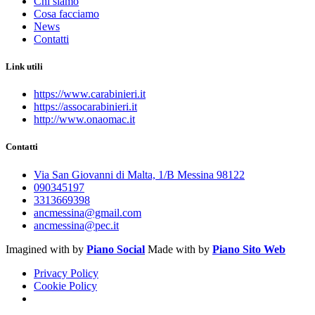
Chi siamo
Cosa facciamo
News
Contatti
Link utili
https://www.carabinieri.it
https://assocarabinieri.it
http://www.onaomac.it
Contatti
Via San Giovanni di Malta, 1/B Messina 98122
090345197
3313669398
ancmessina@gmail.com
ancmessina@pec.it
Imagined with
by
Piano Social
Made with
by
Piano Sito Web
Privacy Policy
Cookie Policy