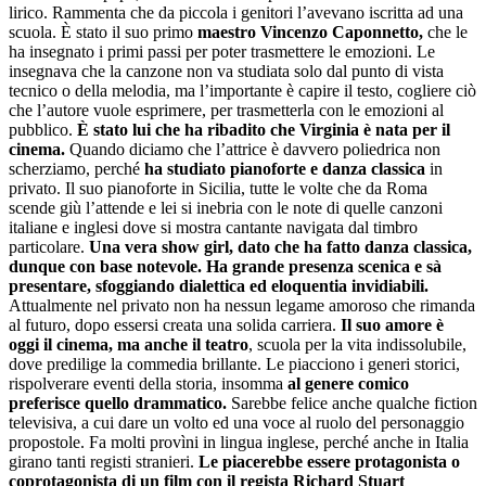
lirico. Rammenta che da piccola i genitori l’avevano iscritta ad una
scuola. È stato il suo primo
maestro Vincenzo Caponnetto,
che le
ha insegnato i primi passi per poter trasmettere le emozioni. Le
insegnava che la canzone non va studiata solo dal punto di vista
tecnico o della melodia, ma l’importante è capire il testo, cogliere ciò
che l’autore vuole esprimere, per trasmetterla con le emozioni al
pubblico.
È stato lui che ha ribadito che Virginia è nata per il
cinema.
Quando diciamo che l’attrice è davvero poliedrica non
scherziamo, perché
ha studiato pianoforte e danza classica
in
privato. Il suo pianoforte in Sicilia, tutte le volte che da Roma
scende giù l’attende e lei si inebria con le note di quelle canzoni
italiane e inglesi dove si mostra cantante navigata dal timbro
particolare.
Una vera show girl, dato che ha fatto danza classica,
dunque con base notevole. Ha grande presenza scenica e sà
presentare, sfoggiando dialettica ed eloquentia invidiabili.
Attualmente nel privato non ha nessun legame amoroso che rimanda
al futuro, dopo essersi creata una solida carriera.
Il suo amore è
oggi il cinema, ma anche il teatro
, scuola per la vita indissolubile,
dove predilige la commedia brillante. Le piacciono i generi storici,
rispolverare eventi della storia, insomma
al genere comico
preferisce quello drammatico.
Sarebbe felice anche qualche fiction
televisiva, a cui dare un volto ed una voce al ruolo del personaggio
propostole. Fa molti provìni in lingua inglese, perché anche in Italia
girano tanti registi stranieri.
Le piacerebbe essere protagonista o
coprotagonista di un film con il regista Richard Stuart