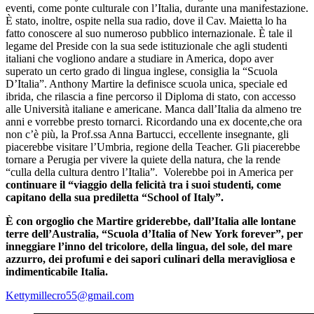
eventi, come ponte culturale con l’Italia, durante una manifestazione.
È stato, inoltre, ospite nella sua radio, dove il Cav. Maietta lo ha
fatto conoscere al suo numeroso pubblico internazionale. È tale il
legame del Preside con la sua sede istituzionale che agli studenti
italiani che vogliono andare a studiare in America, dopo aver
superato un certo grado di lingua inglese, consiglia la “Scuola
D’Italia”. Anthony Martire la definisce scuola unica, speciale ed
ibrida, che rilascia a fine percorso il Diploma di stato, con accesso
alle Università italiane e americane. Manca dall’Italia da almeno tre
anni e vorrebbe presto tornarci. Ricordando una ex docente,che ora
non c’è più, la Prof.ssa Anna Bartucci, eccellente insegnante, gli
piacerebbe visitare l’Umbria, regione della Teacher. Gli piacerebbe
tornare a Perugia per vivere la quiete della natura, che la rende
“culla della cultura dentro l’Italia”. Volerebbe poi in America per
continuare il “viaggio della felicità tra i suoi studenti, come
capitano della sua prediletta “School of Italy”.
È con orgoglio che Martire griderebbe, dall’Italia alle lontane
terre dell’Australia, “Scuola d’Italia of New York forever”, per
inneggiare l’inno del tricolore, della lingua, del sole, del mare
azzurro, dei profumi e dei sapori culinari della meravigliosa e
indimenticabile Italia.
Kettymillecro55@gmail.com