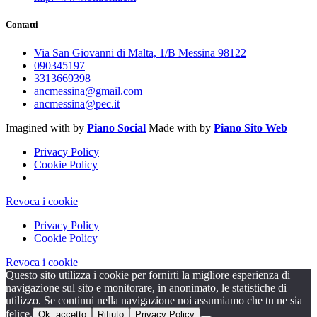
Contatti
Via San Giovanni di Malta, 1/B Messina 98122
090345197
3313669398
ancmessina@gmail.com
ancmessina@pec.it
Imagined with
by
Piano Social
Made with
by
Piano Sito Web
Privacy Policy
Cookie Policy
Revoca i cookie
Privacy Policy
Cookie Policy
Revoca i cookie
Questo sito utilizza i cookie per fornirti la migliore esperienza di
navigazione sul sito e monitorare, in anonimato, le statistiche di
utilizzo. Se continui nella navigazione noi assumiamo che tu ne sia
felice.
Ok, accetto
Rifiuto
Privacy Policy