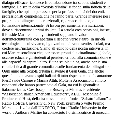
dialogo efficace riconosce la collaborazione tra scuola, studenti e
famiglie. La scelta della “Scuola d’Italia” si fonda sulla fiducia delle
famiglie, che optano per essa e per la professionalità dei docenti,
professionisti competenti, che ne fanno parte. Grande interesse per i
programmi bilingue e internazionali, rigore accademico, e
formazione internazionale. Si lavora per aumentare le iscrizioni,
dove si riscontrano i primi risultati. La scuola crea occasioni, insiste,
il Preside Martire, in cui gli studenti sappiano il valore
dell’interculturalità con apertura e rispetto verso l’altro. In un’età
tecnologica in cui viviamo, i giovani non devono sentirsi isolati, ma
credere nell’inclusione. Siamo all’epilogo della nostra intervista, in
cui Martire sottolinea che, per essere pronti alla cittadinanza globale,
occorre educare gli studenti al pensiero critico, alla comunicazione e
alla capacità di capire l’altro. È una scuola unica, anche per la sua
caratteristica di grande comunità e sulle fondamenta del bilinguismo.
Ogni anno alla Scuola d’Italia si svolge il Gran Gala, che anche
quest’anno ha avuto ospiti italiani di tutto rispetto, come il cantautore
PierDavide Carone e Marina Attili. Molte le Associazioni e i loro
esponenti che hanno partecipato al Gala, tra cui la giornalista
italoamericana, Cav. Josephine Buscaglia Maietta, Presidente
“Association Italian American Educators”, AIAE. Josephine è
Producer ed Host, della trasmissione radiofonica “Sabato Italiano” a
Radio Hofstra University di New York, premiata 5 volte Premio
Marconi e 1 volta dall’UNESCO, Prima “Radio University in the
world”. Anthony Martire ha conosciuto l’organizzatrice di parecchi