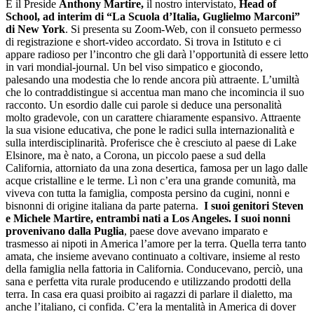
È il Preside
Anthony Martire,
il nostro intervistato,
Head of
School, ad interim di “La Scuola d’Italia, Guglielmo Marconi”
di New York
. Si presenta su Zoom-Web, con il consueto permesso
di registrazione e short-video accordato. Si trova in Istituto e ci
appare radioso per l’incontro che gli darà l’opportunità di essere letto
in vari mondial-journal. Un bel viso simpatico e giocondo,
palesando una modestia che lo rende ancora più attraente. L’umiltà
che lo contraddistingue si accentua man mano che incomincia il suo
racconto. Un esordio dalle cui parole si deduce una personalità
molto gradevole, con un carattere chiaramente espansivo. Attraente
la sua visione educativa, che pone le radici sulla internazionalità e
sulla interdisciplinarità. Proferisce che è cresciuto al paese di Lake
Elsinore, ma è nato, a Corona, un piccolo paese a sud della
California, attorniato da una zona desertica, famosa per un lago dalle
acque cristalline e le terme. Lì non c’era una grande comunità, ma
viveva con tutta la famiglia, composta persino da cugini, nonni e
bisnonni di origine italiana da parte paterna.
I suoi genitori Steven
e Michele Martire, entrambi nati a Los Angeles. I suoi nonni
provenivano dalla Puglia
, paese dove avevano imparato e
trasmesso ai nipoti in America l’amore per la terra. Quella terra tanto
amata, che insieme avevano continuato a coltivare, insieme al resto
della famiglia nella fattoria in California. Conducevano, perciò, una
sana e perfetta vita rurale producendo e utilizzando prodotti della
terra. In casa era quasi proibito ai ragazzi di parlare il dialetto, ma
anche l’italiano, ci confida. C’era la mentalità in America di dover