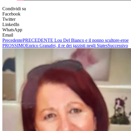
Condividi su
Facebook
Twitter
LinkedIn
WhatsApp
Email
Precedente
PRECEDENTE
Lou Del Bianco e il nonno scultore-eroe
PROSSIMO
Enrico Granafei, il re dei jazzisti negli States
Successivo