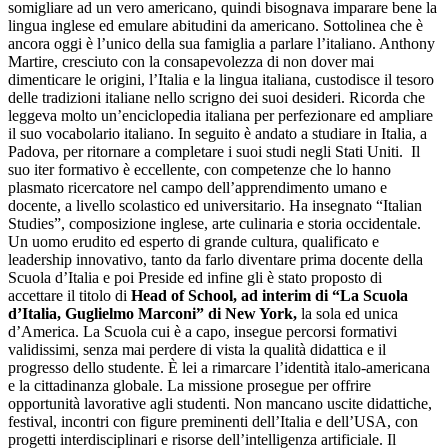
somigliare ad un vero americano, quindi bisognava imparare bene la
lingua inglese ed emulare abitudini da americano. Sottolinea che è
ancora oggi è l’unico della sua famiglia a parlare l’italiano. Anthony
Martire, cresciuto con la consapevolezza di non dover mai
dimenticare le origini, l’Italia e la lingua italiana, custodisce il tesoro
delle tradizioni italiane nello scrigno dei suoi desideri. Ricorda che
leggeva molto un’enciclopedia italiana per perfezionare ed ampliare
il suo vocabolario italiano. In seguito è andato a studiare in Italia, a
Padova, per ritornare a completare i suoi studi negli Stati Uniti. Il
suo iter formativo è eccellente, con competenze che lo hanno
plasmato ricercatore nel campo dell’apprendimento umano e
docente, a livello scolastico ed universitario. Ha insegnato “Italian
Studies”, composizione inglese, arte culinaria e storia occidentale.
Un uomo erudito ed esperto di grande cultura, qualificato e
leadership innovativo, tanto da farlo diventare prima docente della
Scuola d’Italia e poi Preside ed infine gli è stato proposto di
accettare il titolo di
Head of School, ad interim di “La Scuola
d’Italia, Guglielmo Marconi” di New York,
la sola ed unica
d’America. La Scuola cui è a capo, insegue percorsi formativi
validissimi, senza mai perdere di vista la qualità didattica e il
progresso dello studente. È lei a rimarcare l’identità italo-americana
e la cittadinanza globale. La missione prosegue per offrire
opportunità lavorative agli studenti. Non mancano uscite didattiche,
festival, incontri con figure preminenti dell’Italia e dell’USA, con
progetti interdisciplinari e risorse dell’intelligenza artificiale. Il